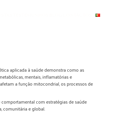
ISTAS
TESTEMUNHOS
BLOG
CONTACTOS
nética aplicada à saúde demonstra como as
etabólicas, mentais, inflamatórias e
fetam a função mitocondrial, os processos de
l e comportamental com estratégias de saúde
, comunitária e global.