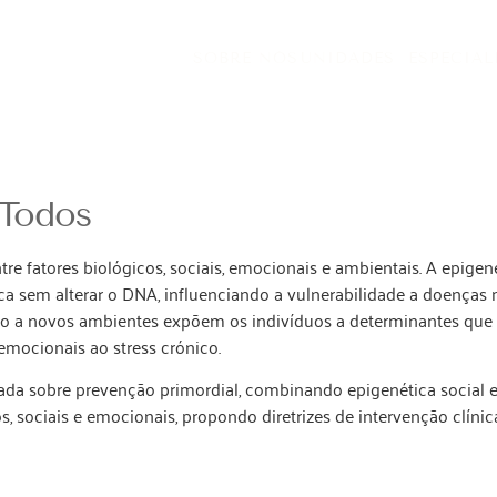
SOBRE NÓS
UNIDADES
ESPECIAL
 Todos
re fatores biológicos, sociais, emocionais e ambientais. A epige
 sem alterar o DNA, influenciando a vulnerabilidade a doenças m
o a novos ambientes expõem os indivíduos a determinantes que a
emocionais ao stress crónico.
egrada sobre prevenção primordial, combinando epigenética socia
 sociais e emocionais, propondo diretrizes de intervenção clínica