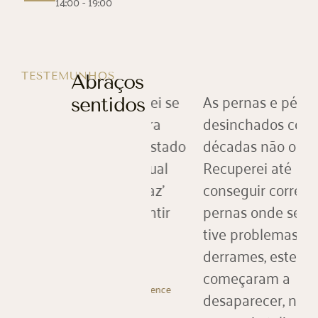
14:00 - 19:00
TESTEMUNHOS
Abraços
Magnífico’! Não sei se
As pernas e pés
sentidos
xiste uma palavra
desinchados como há
ue defina este estado
décadas não os via.
e elevação no qual
Recuperei até
ncontrei uma ‘paz’
conseguir correr (...) As
nterior de me sentir
pernas onde sempre
rotegida.
tive problemas com
derrames, estes
começaram a
Aldineia
Sattya Experience
desaparecer, nunca