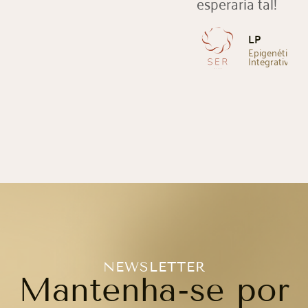
esperaria tal!
LP
Epigenética
Integrativa
NEWSLETTER
Mantenha-se por