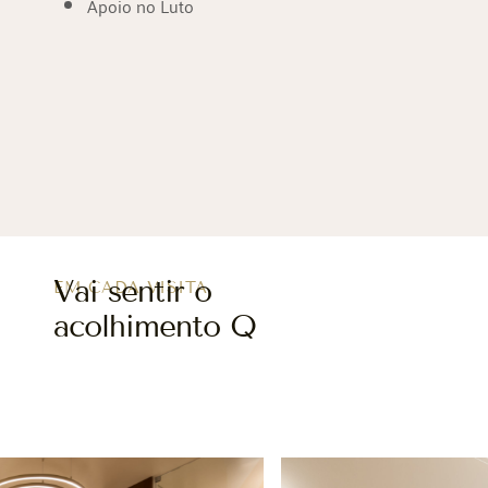
Apoio no Luto
Vai sentir o
EM CADA VISITA
acolhimento Q