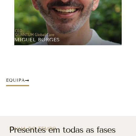
CEO
QUANTUM Global Care
MIGUEL BORGES
"Quando um dia te sentires sem chão…
é porque chegou a hora de voares."
EQUIPA
Presentes em todas as fases
LINHA DO TEMPO